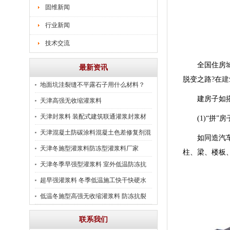
固维新闻
行业新闻
技术交流
全国住房城乡
最新资讯
脱变之路?在
建
地面坑洼裂缝不平露石子用什么材料？
建房子如搭积
天津高强无收缩灌浆料
天津封浆料 装配式建筑联通灌浆封浆材
(1)“拼”房
料
天津混凝土防碳涂料混凝土色差修复剂混
如同造汽车那
凝土清水涂料
天津冬施型灌浆料防冻型灌浆料厂家
柱、梁、楼板
天津冬季早强型灌浆料 室外低温防冻抗
裂灌浆料
超早强灌浆料 冬季低温施工快干快硬水
泥基灌浆材料
低温冬施型高强无收缩灌浆料 防冻抗裂
灌浆料
联系我们