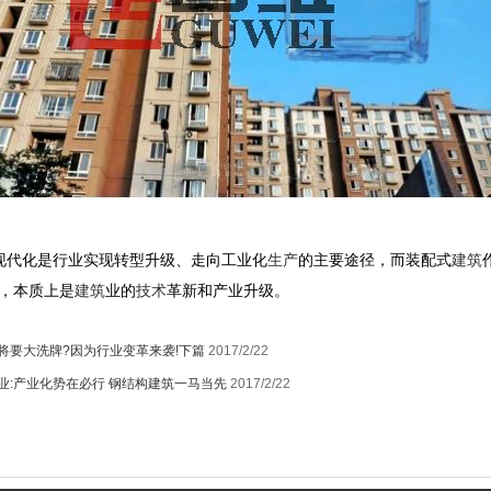
现代化是行业实现转型升级、走向工业化
生产
的主要途径，而装配式
建筑
变，本质上是
建筑
业的
技术
革新和产业升级。
将要大洗牌?因为行业变革来袭!下篇
2017/2/22
业:产业化势在必行 钢结构建筑一马当先
2017/2/22