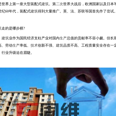
是世界上第一座大型装配式
建筑
。第
二次
世界大战后，欧洲国家以及日本
世纪60年代，装配式
建筑
得到大量推广。英、法、苏联等国首先作了尝试
筑
走的是哪步棋?
，
建筑
业作为国民经济支柱产业对国内
生产
总值的贡献率不容小觑。但长
高、劳动
生产
率低、
技术
创新不强、
建筑
品质不高、工程质量安全存在一
，行业升级迫在眉睫。