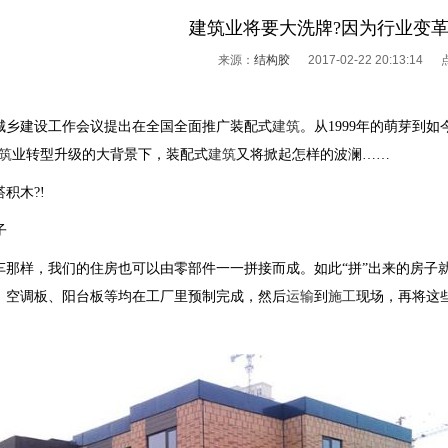
建筑业将要大洗牌?因为行业变革
来源：
结构胶
2017-02-22 20:13:14
建设工作会议提出在全国全面推广装配式
建筑
。从1999年的萌芽到
筑
业转型升级的大背景下，装配式
建筑
又将掀起怎样的波澜……
木?!
子
样，我们的住房也可以由零部件一一拼接而成。如此“拼”出来的房子
、空调板、阳台板等均在工厂里预制完成，然后
运输
到
施工
现场，再将这
1