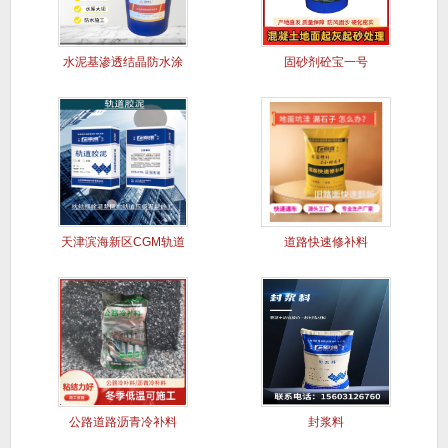
水泥基渗透结晶防水涂
固砂剂砼宝一号
料
天津滨海新区CGM轨道
道路快速修补料
胶泥
公路道路沥青冷补料
封浆料