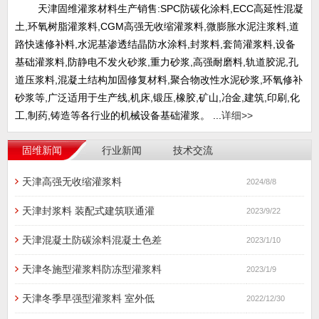
天津固维灌浆材料生产销售:SPC防碳化涂料,ECC高延性混凝
土,环氧树脂灌浆料,CGM高强无收缩灌浆料,微膨胀水泥注浆料,道
路快速修补料,水泥基渗透结晶防水涂料,封浆料,套筒灌浆料,设备
基础灌浆料,防静电不发火砂浆,重力砂浆,高强耐磨料,轨道胶泥,孔
道压浆料,混凝土结构加固修复材料,聚合物改性水泥砂浆,环氧修补
砂浆等,广泛适用于生产线,机床,锻压,橡胶,矿山,冶金,建筑,印刷,化
工,制药,铸造等各行业的机械设备基础灌浆。 ...
详细>>
固维新闻
行业新闻
技术交流
天津高强无收缩灌浆料
2024/8/8
天津封浆料 装配式建筑联通灌
2023/9/22
天津混凝土防碳涂料混凝土色差
2023/1/10
天津冬施型灌浆料防冻型灌浆料
2023/1/9
天津冬季早强型灌浆料 室外低
2022/12/30