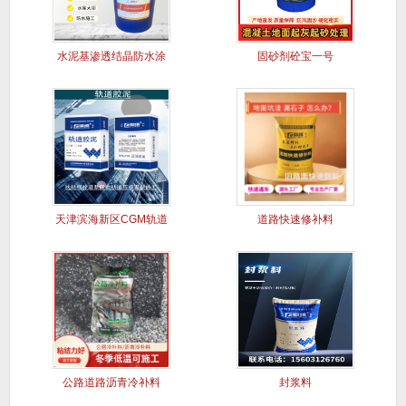
水泥基渗透结晶防水涂
固砂剂砼宝一号
料
天津滨海新区CGM轨道
道路快速修补料
胶泥
公路道路沥青冷补料
封浆料