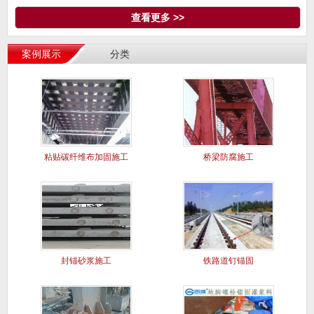
查看更多 >>
案例展示
分类
粘贴碳纤维布加固施工
桥梁防腐施工
案例
封锚砂浆施工
铁路道钉锚固