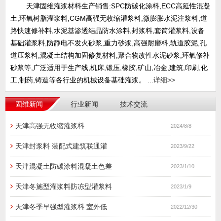
天津固维灌浆材料生产销售:SPC防碳化涂料,ECC高延性混凝
土,环氧树脂灌浆料,CGM高强无收缩灌浆料,微膨胀水泥注浆料,道
路快速修补料,水泥基渗透结晶防水涂料,封浆料,套筒灌浆料,设备
基础灌浆料,防静电不发火砂浆,重力砂浆,高强耐磨料,轨道胶泥,孔
道压浆料,混凝土结构加固修复材料,聚合物改性水泥砂浆,环氧修补
砂浆等,广泛适用于生产线,机床,锻压,橡胶,矿山,冶金,建筑,印刷,化
工,制药,铸造等各行业的机械设备基础灌浆。 ...
详细>>
固维新闻
行业新闻
技术交流
天津高强无收缩灌浆料
2024/8/8
天津封浆料 装配式建筑联通灌
2023/9/22
天津混凝土防碳涂料混凝土色差
2023/1/10
天津冬施型灌浆料防冻型灌浆料
2023/1/9
天津冬季早强型灌浆料 室外低
2022/12/30