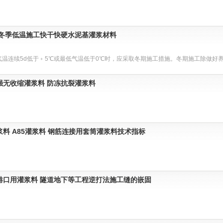
 冬季低温施工快干快硬水泥基灌浆材料
温连续5d低于﹢5℃或最低气温低于0℃时，应采取冬期施工措施。冬期施工除做好养护
强无收缩灌浆料 防冻抗裂灌浆料
料 A85灌浆料 钢筋连接用套筒灌浆料技术指标
港口用灌浆料 隧道地下等工程逆打法施工缝的嵌固