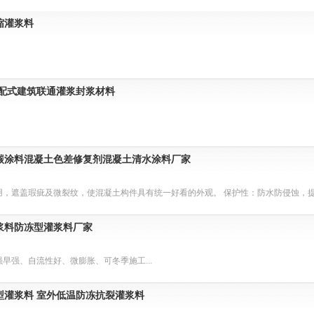
缩灌浆料
装配式建筑联通灌浆封浆材料
碳涂料混凝土色差修复剂混凝土清水涂料厂家
，遮盖瑕疵及微裂纹，使混凝土构件具有统一好看的外观。 保护性：防水防侵蚀，提高
浆料防冻型灌浆料厂家
早强、自流性好、微膨胀、可冬季施工...
型灌浆料 室外低温防冻抗裂灌浆料
1