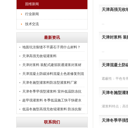
固维新闻
天津高强无收
行业新闻
...
技术交流
天津封浆料 
最新资讯
地面坑洼裂缝不平露石子用什么材料？
...
天津高强无收缩灌浆料
天津混凝土防
天津封浆料 装配式建筑联通灌浆封浆材
料
天津混凝土防碳涂料混凝土色差修复剂混
遮蔽性：平色专用
凝土清水涂料
天津冬施型灌浆料防冻型灌浆料厂家
天津冬季早强型灌浆料 室外低温防冻抗
天津冬施型灌
裂灌浆料
超早强灌浆料 冬季低温施工快干快硬水
灌浆料特点；高强
泥基灌浆材料
低温冬施型高强无收缩灌浆料 防冻抗裂
灌浆料
天津冬季早强
联系我们