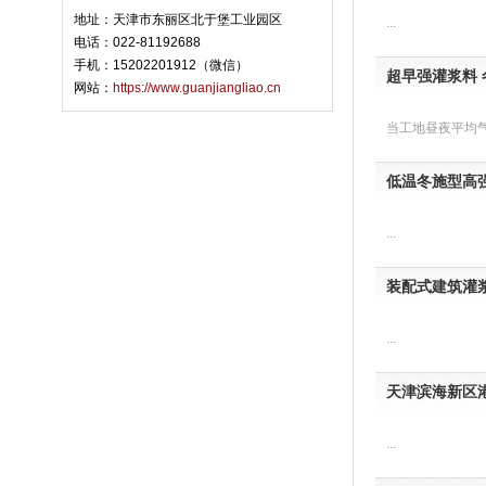
地址：天津市东丽区北于堡工业园区
...
电话：022-81192688
手机：15202201912（微信）
超早强灌浆料
网站：
https://www.guanjiangliao.cn
当工地昼夜平均气
低温冬施型高
...
装配式建筑灌浆
...
天津滨海新区
...