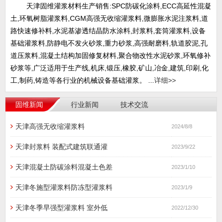
天津固维灌浆材料生产销售:SPC防碳化涂料,ECC高延性混凝
土,环氧树脂灌浆料,CGM高强无收缩灌浆料,微膨胀水泥注浆料,道
路快速修补料,水泥基渗透结晶防水涂料,封浆料,套筒灌浆料,设备
基础灌浆料,防静电不发火砂浆,重力砂浆,高强耐磨料,轨道胶泥,孔
道压浆料,混凝土结构加固修复材料,聚合物改性水泥砂浆,环氧修补
砂浆等,广泛适用于生产线,机床,锻压,橡胶,矿山,冶金,建筑,印刷,化
工,制药,铸造等各行业的机械设备基础灌浆。 ...
详细>>
固维新闻
行业新闻
技术交流
天津高强无收缩灌浆料
2024/8/8
天津封浆料 装配式建筑联通灌
2023/9/22
天津混凝土防碳涂料混凝土色差
2023/1/10
天津冬施型灌浆料防冻型灌浆料
2023/1/9
天津冬季早强型灌浆料 室外低
2022/12/30