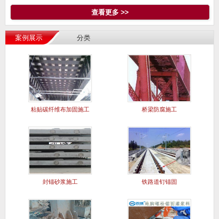
查看更多 >>
案例展示
分类
粘贴碳纤维布加固施工
桥梁防腐施工
案例
封锚砂浆施工
铁路道钉锚固