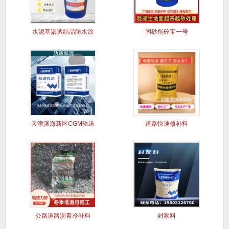
水泥基渗透结晶防水涂
固砂剂砼宝一号
料
天津滨海新区CGM轨道
道路快速修补料
胶泥
公路道路沥青冷补料
封浆料