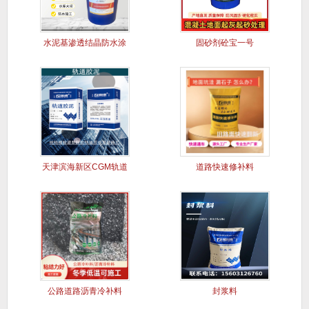
水泥基渗透结晶防水涂
固砂剂砼宝一号
料
天津滨海新区CGM轨道
道路快速修补料
胶泥
公路道路沥青冷补料
封浆料