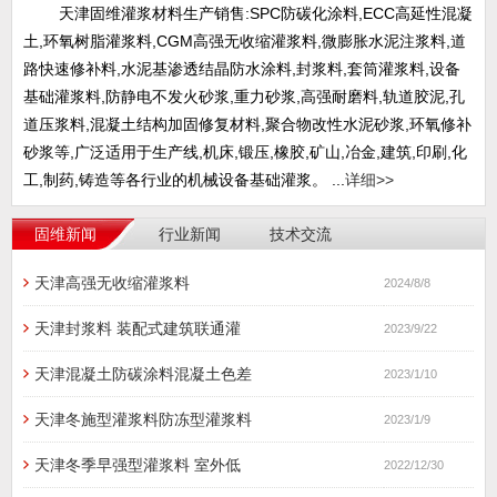
天津固维灌浆材料生产销售:SPC防碳化涂料,ECC高延性混凝
土,环氧树脂灌浆料,CGM高强无收缩灌浆料,微膨胀水泥注浆料,道
路快速修补料,水泥基渗透结晶防水涂料,封浆料,套筒灌浆料,设备
基础灌浆料,防静电不发火砂浆,重力砂浆,高强耐磨料,轨道胶泥,孔
道压浆料,混凝土结构加固修复材料,聚合物改性水泥砂浆,环氧修补
砂浆等,广泛适用于生产线,机床,锻压,橡胶,矿山,冶金,建筑,印刷,化
工,制药,铸造等各行业的机械设备基础灌浆。 ...
详细>>
固维新闻
行业新闻
技术交流
天津高强无收缩灌浆料
2024/8/8
天津封浆料 装配式建筑联通灌
2023/9/22
天津混凝土防碳涂料混凝土色差
2023/1/10
天津冬施型灌浆料防冻型灌浆料
2023/1/9
天津冬季早强型灌浆料 室外低
2022/12/30