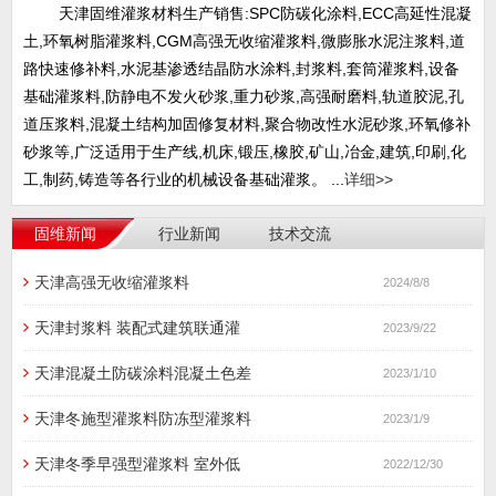
天津固维灌浆材料生产销售:SPC防碳化涂料,ECC高延性混凝
土,环氧树脂灌浆料,CGM高强无收缩灌浆料,微膨胀水泥注浆料,道
路快速修补料,水泥基渗透结晶防水涂料,封浆料,套筒灌浆料,设备
基础灌浆料,防静电不发火砂浆,重力砂浆,高强耐磨料,轨道胶泥,孔
道压浆料,混凝土结构加固修复材料,聚合物改性水泥砂浆,环氧修补
砂浆等,广泛适用于生产线,机床,锻压,橡胶,矿山,冶金,建筑,印刷,化
工,制药,铸造等各行业的机械设备基础灌浆。 ...
详细>>
固维新闻
行业新闻
技术交流
天津高强无收缩灌浆料
2024/8/8
天津封浆料 装配式建筑联通灌
2023/9/22
天津混凝土防碳涂料混凝土色差
2023/1/10
天津冬施型灌浆料防冻型灌浆料
2023/1/9
天津冬季早强型灌浆料 室外低
2022/12/30