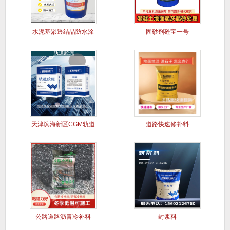
水泥基渗透结晶防水涂
固砂剂砼宝一号
料
天津滨海新区CGM轨道
道路快速修补料
胶泥
公路道路沥青冷补料
封浆料