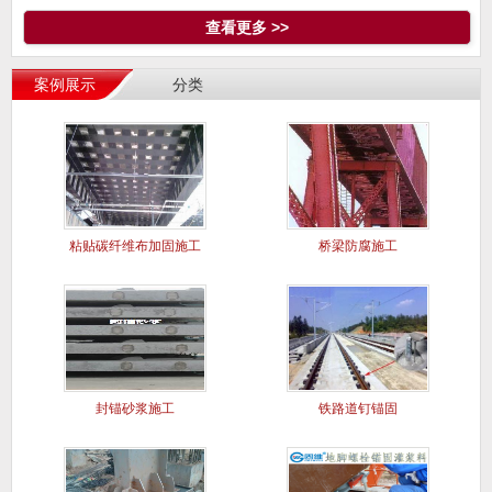
查看更多 >>
案例展示
分类
粘贴碳纤维布加固施工
桥梁防腐施工
案例
封锚砂浆施工
铁路道钉锚固