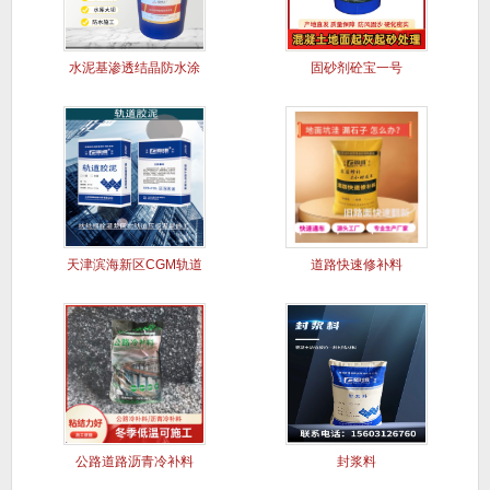
水泥基渗透结晶防水涂
固砂剂砼宝一号
料
天津滨海新区CGM轨道
道路快速修补料
胶泥
公路道路沥青冷补料
封浆料