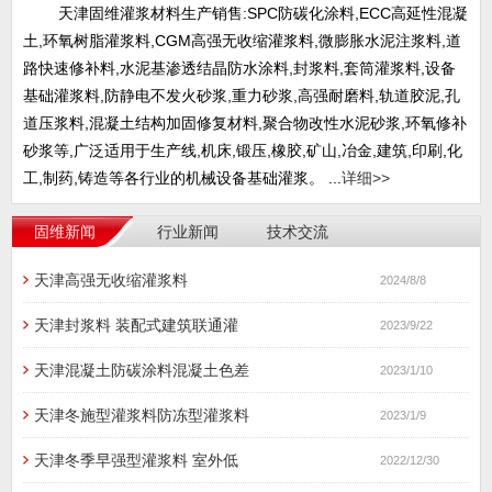
天津固维灌浆材料生产销售:SPC防碳化涂料,ECC高延性混凝
土,环氧树脂灌浆料,CGM高强无收缩灌浆料,微膨胀水泥注浆料,道
路快速修补料,水泥基渗透结晶防水涂料,封浆料,套筒灌浆料,设备
基础灌浆料,防静电不发火砂浆,重力砂浆,高强耐磨料,轨道胶泥,孔
道压浆料,混凝土结构加固修复材料,聚合物改性水泥砂浆,环氧修补
砂浆等,广泛适用于生产线,机床,锻压,橡胶,矿山,冶金,建筑,印刷,化
工,制药,铸造等各行业的机械设备基础灌浆。 ...
详细>>
固维新闻
行业新闻
技术交流
天津高强无收缩灌浆料
2024/8/8
天津封浆料 装配式建筑联通灌
2023/9/22
天津混凝土防碳涂料混凝土色差
2023/1/10
天津冬施型灌浆料防冻型灌浆料
2023/1/9
天津冬季早强型灌浆料 室外低
2022/12/30