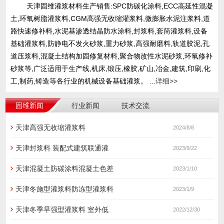
天津固维灌浆材料生产销售:SPC防碳化涂料,ECC高延性混凝
土,环氧树脂灌浆料,CGM高强无收缩灌浆料,微膨胀水泥注浆料,道
路快速修补料,水泥基渗透结晶防水涂料,封浆料,套筒灌浆料,设备
基础灌浆料,防静电不发火砂浆,重力砂浆,高强耐磨料,轨道胶泥,孔
道压浆料,混凝土结构加固修复材料,聚合物改性水泥砂浆,环氧修补
砂浆等,广泛适用于生产线,机床,锻压,橡胶,矿山,冶金,建筑,印刷,化
工,制药,铸造等各行业的机械设备基础灌浆。 ...
详细>>
固维新闻
行业新闻
技术交流
天津高强无收缩灌浆料
2024/8/8
天津封浆料 装配式建筑联通灌
2023/9/22
天津混凝土防碳涂料混凝土色差
2023/1/10
天津冬施型灌浆料防冻型灌浆料
2023/1/9
天津冬季早强型灌浆料 室外低
2022/12/30