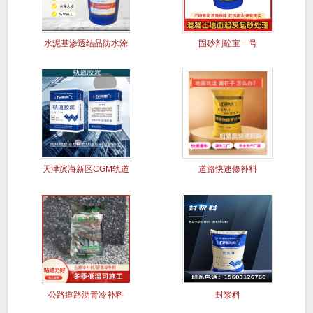
水泥基渗透结晶防水涂
固砂剂砼宝一号
料
天津滨海新区CGM轨道
道路快速修补料
胶泥
公路道路沥青冷补料
封浆料