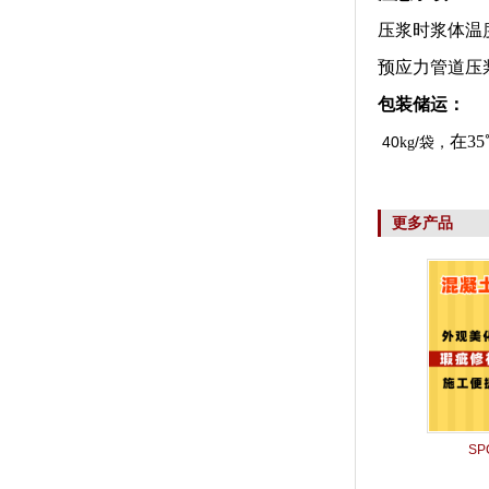
压浆时浆体温
预应力管道压
包装储运：
在
3
40
/
kg
袋
，
更多产品
S