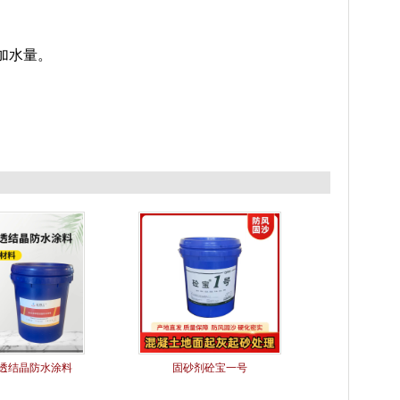
加水量。
透结晶防水涂料
固砂剂砼宝一号