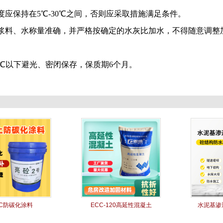
度应保持在
5℃-30℃之间，否则应采取措施满足条件。
浆料、水称量准确，并严格按确定的水灰比加水，不得随意调整
5℃以下避光、密闭保存，保质期
6
个月。
PC防碳化涂料
ECC-120高延性混凝土
水泥基渗