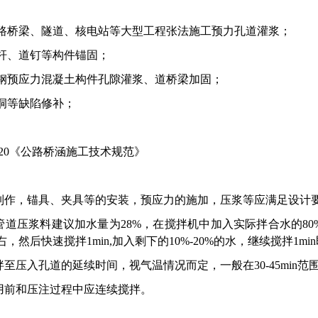
路桥梁、隧道、核电站等大型工程张法施工预力孔道灌浆
；
杆、道钉等构件锚固；
钢预应力混凝土构件孔隙灌浆、道桥梁加固；
洞等缺陷修补；
20
《
公路桥涵施工技术规范
》
制作，锚具、夹具等的安装，预应力的施加，压浆等应满足设计
管道压浆料建议加水量为
28%，在搅拌机中加入实际拌合水的80
，然后快速搅拌1min,加入剩下的10%-20%的水，继续搅拌1mi
拌至压入孔道的延续时间，视气温情况而定，一般在
30-45min
用前和压注过程中应连续搅拌。