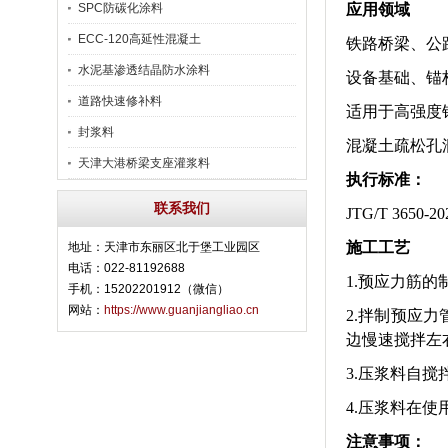
SPC防碳化涂料
应用领域
ECC-120高延性混凝土
铁路桥梁、公
水泥基渗透结晶防水涂料
设备基础、锚
道路快速修补料
适用于高强度
封浆料
混凝土疏松孔
天津大港桥梁支座灌浆料
执行标准
：
联系我们
JTG/T 3650-20
施工工艺
地址：天津市东丽区北于堡工业园区
电话：022-81192688
1.
预应力筋的
手机：15202201912（微信）
网站：
https://www.guanjiangliao.cn
2.
拌制预应力
边慢速搅拌左右
3.
压浆料自搅
4.
压浆料在使
注意事项：