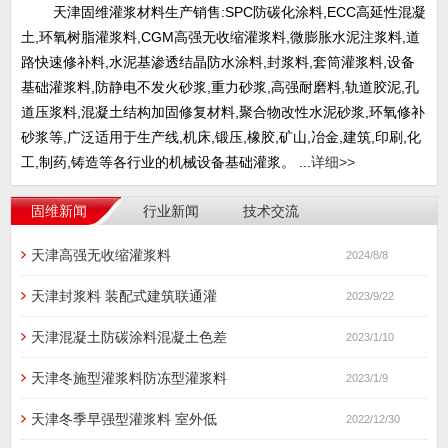
天津固维灌浆材料生产销售:SPC防碳化涂料,ECC高延性混凝
土,环氧树脂灌浆料,CGM高强无收缩灌浆料,微膨胀水泥注浆料,道
路快速修补料,水泥基渗透结晶防水涂料,封浆料,套筒灌浆料,设备
基础灌浆料,防静电不发火砂浆,重力砂浆,高强耐磨料,轨道胶泥,孔
道压浆料,混凝土结构加固修复材料,聚合物改性水泥砂浆,环氧修补
砂浆等,广泛适用于生产线,机床,锻压,橡胶,矿山,冶金,建筑,印刷,化
工,制药,铸造等各行业的机械设备基础灌浆。 ...
详细>>
固维新闻
行业新闻
技术交流
天津高强无收缩灌浆料
2024/8/8
天津封浆料 装配式建筑联通灌
2023/9/22
天津混凝土防碳涂料混凝土色差
2023/1/10
天津冬施型灌浆料防冻型灌浆料
2023/1/9
天津冬季早强型灌浆料 室外低
2022/12/30