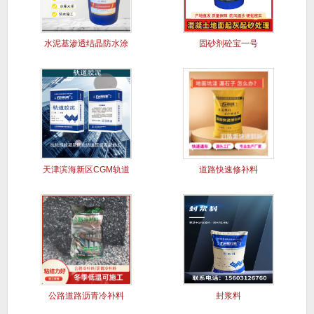
水泥基渗透结晶防水涂
固砂剂砼宝一号
料
天津滨海新区CGM轨道
道路快速修补料
胶泥
公路道路沥青冷补料
封浆料