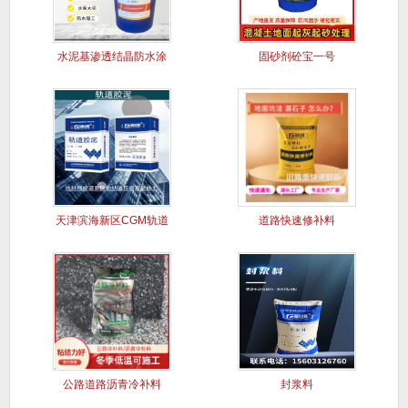
水泥基渗透结晶防水涂
固砂剂砼宝一号
料
天津滨海新区CGM轨道
道路快速修补料
胶泥
公路道路沥青冷补料
封浆料