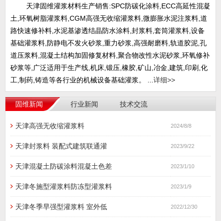
天津固维灌浆材料生产销售:SPC防碳化涂料,ECC高延性混凝
土,环氧树脂灌浆料,CGM高强无收缩灌浆料,微膨胀水泥注浆料,道
路快速修补料,水泥基渗透结晶防水涂料,封浆料,套筒灌浆料,设备
基础灌浆料,防静电不发火砂浆,重力砂浆,高强耐磨料,轨道胶泥,孔
道压浆料,混凝土结构加固修复材料,聚合物改性水泥砂浆,环氧修补
砂浆等,广泛适用于生产线,机床,锻压,橡胶,矿山,冶金,建筑,印刷,化
工,制药,铸造等各行业的机械设备基础灌浆。 ...
详细>>
固维新闻
行业新闻
技术交流
天津高强无收缩灌浆料
2024/8/8
天津封浆料 装配式建筑联通灌
2023/9/22
天津混凝土防碳涂料混凝土色差
2023/1/10
天津冬施型灌浆料防冻型灌浆料
2023/1/9
天津冬季早强型灌浆料 室外低
2022/12/30